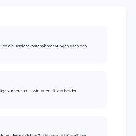
tellen die Betriebskostenabrechnungen nach den
räge vorbereiten – wir unterstützen bei der
ung des baulichen Zustands und frühzeitigen