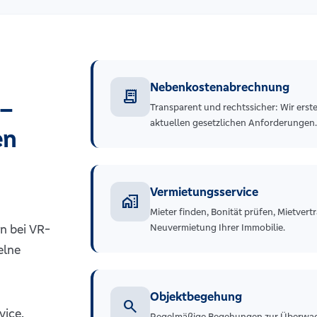
Nebenkostenabrechnung
receipt_long
 –
Transparent und rechtssicher: Wir ers
aktuellen gesetzlichen Anforderungen.
en
Vermietungsservice
home_work
Mieter finden, Bonität prüfen, Mietvert
n bei VR-
Neuvermietung Ihrer Immobilie.
elne
Objektbegehung
search
ice,
Regelmäßige Begehungen zur Überwach