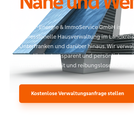
Nähe und Wei
Die VR-Energie & ImmoService GmbH ist Ihr 
professionelle Hausverwaltung im Landkreis 
Unterfranken und darüber hinaus. Wir verwa
zuverlässig, transparent und persönlich – mit
Wirtschaftlichkeit und reibungslose Abläufe.
Kostenlose Verwaltungsanfrage stellen