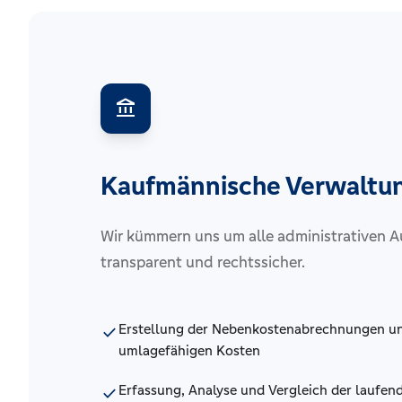
account_balance
Kaufmännische Verwaltu
Wir kümmern uns um alle administrativen 
transparent und rechtssicher.
Erstellung der Nebenkostenabrechnungen un
check
umlagefähigen Kosten
Erfassung, Analyse und Vergleich der laufen
check