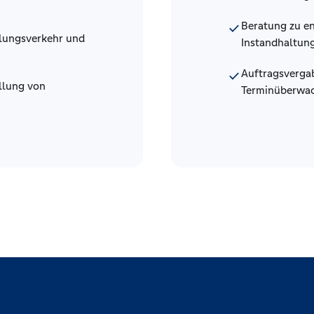
Beratung zu e
check
hlungsverkehr und
Instandhaltun
Auftragsverga
check
llung von
Terminüberwac