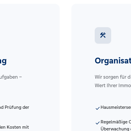
construction
ng
Organisa
Aufgaben –
Wir sorgen für 
Wert Ihrer Immob
d Prüfung der
Hausmeisterse
check
Regelmäßige O
check
den Kosten mit
Überwachung d