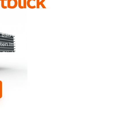
tblick
Ansprechpartner für
Bad Kissingen, in
lten Immobilien
 Blick auf Werterhalt,
Unsere Leistungen