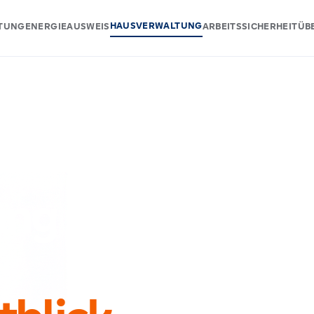
HAUSVERWALTUNG
ATUNG
ENERGIEAUSWEIS
ARBEITSSICHERHEIT
ÜB
ng mit