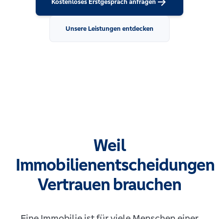
arrow_forward
Kostenloses Erstgespräch anfragen
Unsere Leistungen entdecken
Weil
Immobilienentscheidungen
Vertrauen brauchen
Eine Immobilie ist für viele Menschen einer