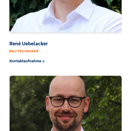
René Uebelacker
BAUTECHNIKER
Kontaktaufnahme
arrow_forward