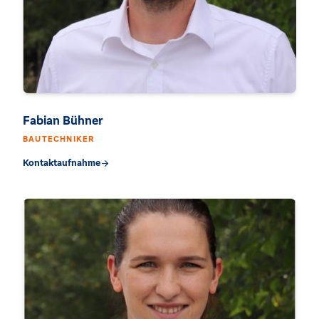
Fabian Bühner
BAUTECHNIKER
Kontaktaufnahme
arrow_forward