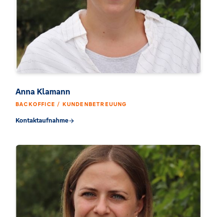
Anna Klamann
BACKOFFICE / KUNDENBETREUUNG
Kontaktaufnahme
arrow_forward