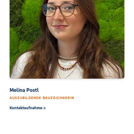
Melina Postl
AUSZUBILDENDE BAUZEICHNERIN
Kontaktaufnahme
arrow_forward