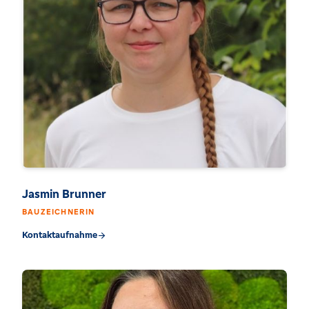
Jasmin Brunner
BAUZEICHNERIN
Kontaktaufnahme
arrow_forward