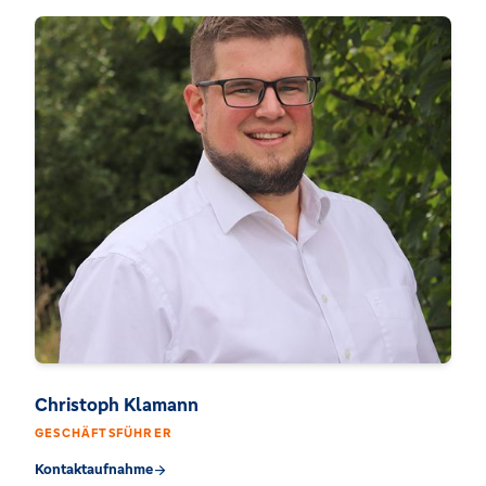
Christoph Klamann
GESCHÄFTSFÜHRER
Kontaktaufnahme
arrow_forward