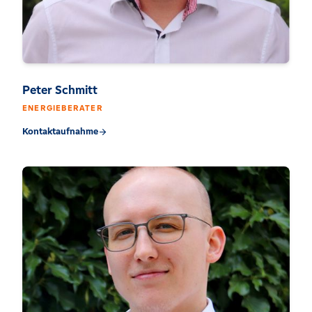
Peter Schmitt
ENERGIEBERATER
Kontaktaufnahme
arrow_forward