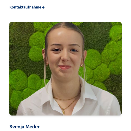
Kontaktaufnahme
arrow_forward
Svenja Meder