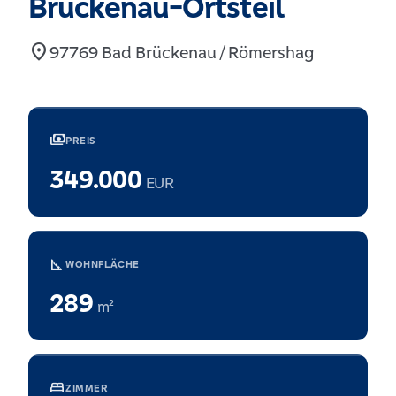
Brückenau-Ortsteil
location_on
97769 Bad Brückenau / Römershag
payments
PREIS
349.000
EUR
square_foot
WOHNFLÄCHE
289
m²
bed
ZIMMER