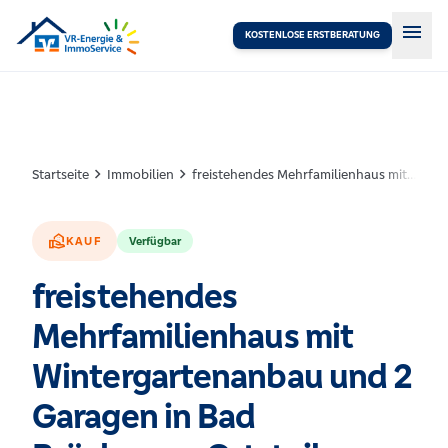
menu
KOSTENLOSE ERSTBERATUNG
chevron_right
chevron_right
Startseite
Immobilien
freistehendes Mehrfamilienhaus mit Wintergartenanbau und 2 Garagen in Bad Brückenau-Ortsteil
real_estate_agent
KAUF
Verfügbar
freistehendes
Mehrfamilienhaus mit
Wintergartenanbau und 2
Garagen in Bad