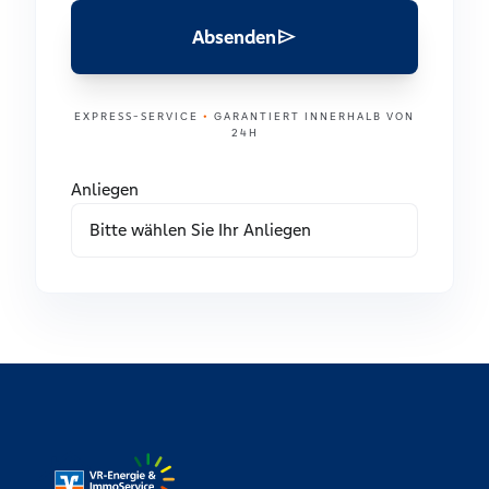
send
Absenden
EXPRESS-SERVICE
•
GARANTIERT INNERHALB VON
24H
Anliegen