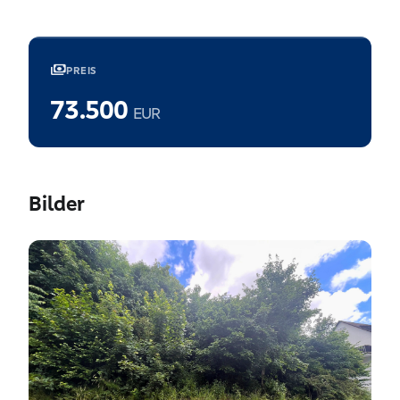
payments
PREIS
73.500
EUR
Bilder