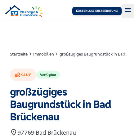
menu
KOSTENLOSE ERSTBERATUNG
chevron_right
chevron_right
Startseite
Immobilien
großzügiges Baugrundstück in Bad Brückenau
real_estate_agent
KAUF
Verfügbar
großzügiges
Baugrundstück in Bad
Brückenau
location_on
97769 Bad Brückenau