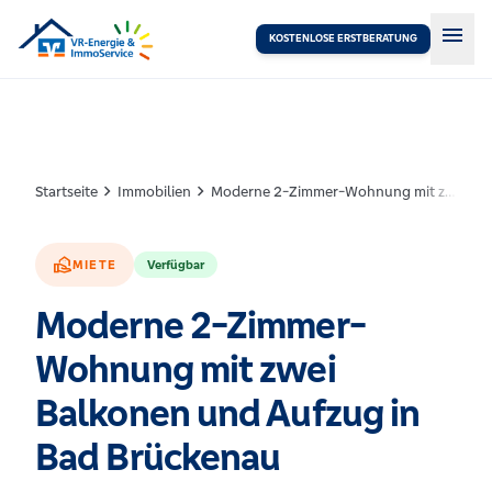
menu
KOSTENLOSE ERSTBERATUNG
chevron_right
chevron_right
Startseite
Immobilien
Moderne 2-Zimmer-Wohnung mit zwei Balkonen und Aufzug in Bad Brückenau
real_estate_agent
MIETE
Verfügbar
Moderne 2-Zimmer-
Wohnung mit zwei
Balkonen und Aufzug in
Bad Brückenau