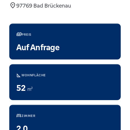
location_on
97769 Bad Brückenau
payments
PREIS
Auf Anfrage
square_foot
WOHNFLÄCHE
52
m²
bed
ZIMMER
2,0