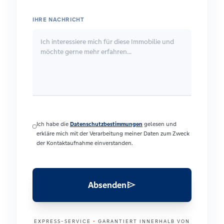
IHRE NACHRICHT
Ich habe die
Datenschutzbestimmungen
gelesen und
erkläre mich mit der Verarbeitung meiner Daten zum Zweck
der Kontaktaufnahme einverstanden.
send
Absenden
EXPRESS-SERVICE
•
GARANTIERT INNERHALB VON