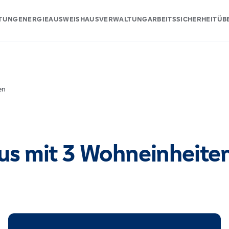
ATUNG
ENERGIEAUSWEIS
HAUSVERWALTUNG
ARBEITSSICHERHEIT
ÜB
en
s mit 3 Wohneinheite