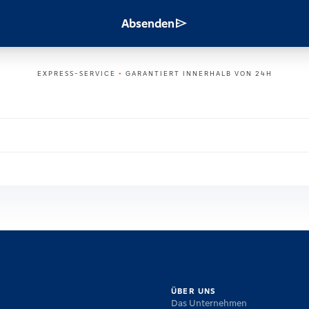
send
Absenden
EXPRESS-SERVICE
•
GARANTIERT INNERHALB VON 24H
ÜBER UNS
Das Unternehmen