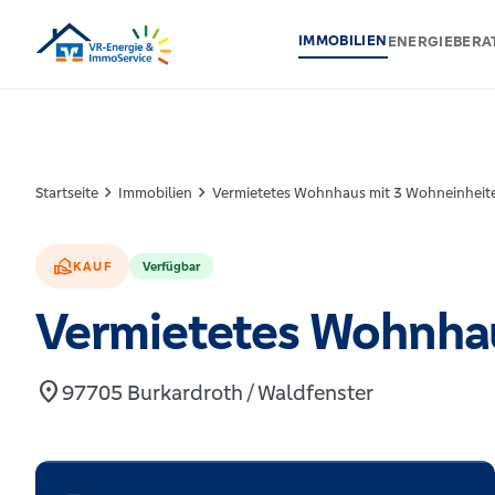
IMMOBILIEN
ENERGIEBER
chevron_right
chevron_right
Startseite
Immobilien
Vermietetes Wohnhaus mit 3 Wohneinheit
real_estate_agent
KAUF
Verfügbar
Vermietetes Wohnhau
location_on
97705 Burkardroth / Waldfenster