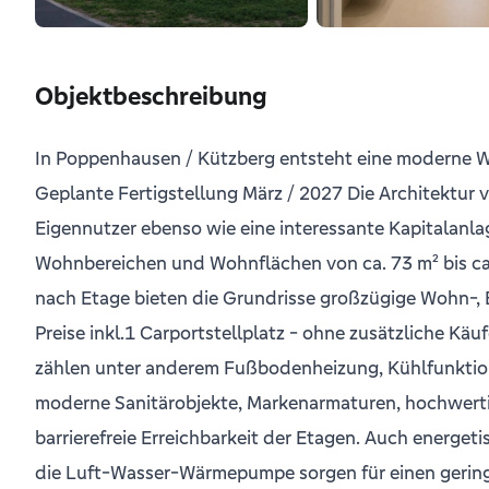
Objektbeschreibung
In Poppenhausen / Kützberg entsteht eine moderne Wo
Geplante Fertigstellung März / 2027 Die Architektur 
Eigennutzer ebenso wie eine interessante Kapitalan
Wohnbereichen und Wohnflächen von ca. 73 m² bis ca. 
nach Etage bieten die Grundrisse großzügige Wohn-, E
Preise inkl.1 Carportstellplatz - ohne zusätzliche K
zählen unter anderem Fußbodenheizung, Kühlfunktion
moderne Sanitärobjekte, Markenarmaturen, hochwert
barrierefreie Erreichbarkeit der Etagen. Auch energet
die Luft-Wasser-Wärmepumpe sorgen für einen geringe