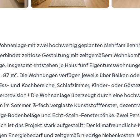
hnanlage mit zwei hochwertig geplanten Mehrfamilienhäus
verbindet zeitlose Gestaltung mit zeitgemäßem Wohnkomfor
lage. Insgesamt entstehen je Haus fünf Eigentumswohnung
87 m². Die Wohnungen verfügen jeweils über Balkon oder T
ss- und Kochbereiche, Schlafzimmer, Kinder- oder Gästezi
äuferprovision ! Die Wohnanlage überzeugt durch eine hoch
 im Sommer, 3-fach verglaste Kunststofffenster, dezent
ige Bodenbeläge und Echt-Stein-Fensterbänke. Zwei Per
isch ist das Projekt stark aufgestellt: Der klimafreundli
n Energiebedarf und zeitgemäß niedrige Nebenkosten. Wer