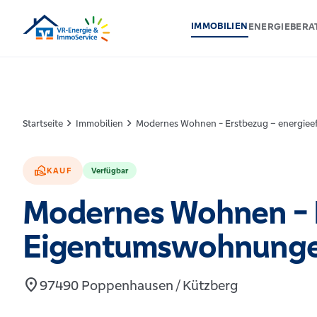
IMMOBILIEN
ENERGIEBER
chevron_right
chevron_right
Startseite
Immobilien
Modernes Wohnen - Erstbezug – energiee
real_estate_agent
KAUF
Verfügbar
Modernes Wohnen - E
Eigentumswohnungen
location_on
97490 Poppenhausen / Kützberg