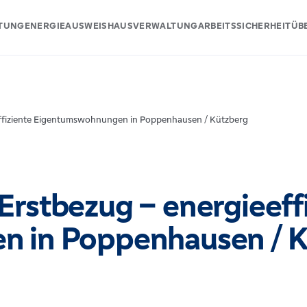
ATUNG
ENERGIEAUSWEIS
HAUSVERWALTUNG
ARBEITSSICHERHEIT
ÜB
ffiziente Eigentumswohnungen in Poppenhausen / Kützberg
rstbezug – energieeffi
 in Poppenhausen / K