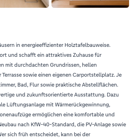
photo_library
+1
Bilder
ern in energieeffizienter Holztafelbauweise.
t und schafft ein attraktives Zuhause für
en mit durchdachten Grundrissen, hellen
errasse sowie einen eigenen Carportstellplatz. Je
mmer, Bad, Flur sowie praktische Abstellflächen.
wertige und zukunftsorientierte Ausstattung. Dazu
rale Lüftungsanlage mit Wärmerückgewinnung,
sonenaufzüge ermöglichen eine komfortable und
che Neubau nach KfW-40-Standard, die PV-Anlage sowie
 sich früh entscheidet, kann bei der