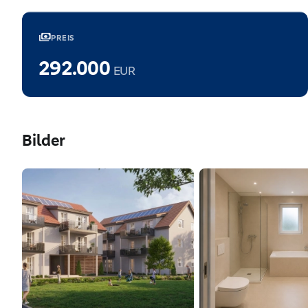
payments
PREIS
292.000
EUR
Bilder