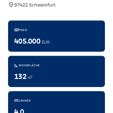
location_on
97421 Schweinfurt
payments
PREIS
405.000
EUR
square_foot
WOHNFLÄCHE
132
m²
bed
ZIMMER
4,0