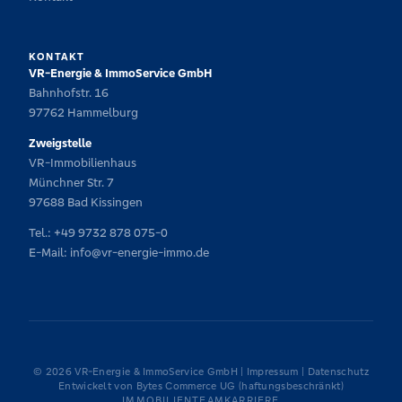
KONTAKT
VR-Energie & ImmoService GmbH
Bahnhofstr. 16
97762 Hammelburg
Zweigstelle
VR-Immobilienhaus
Münchner Str. 7
97688 Bad Kissingen
Tel.:
+49 9732 878 075-0
E-Mail:
info@vr-energie-immo.de
© 2026 VR-Energie & ImmoService GmbH |
Impressum
|
Datenschutz
Entwickelt von
Bytes Commerce UG (haftungsbeschränkt)
IMMOBILIEN
TEAM
KARRIERE