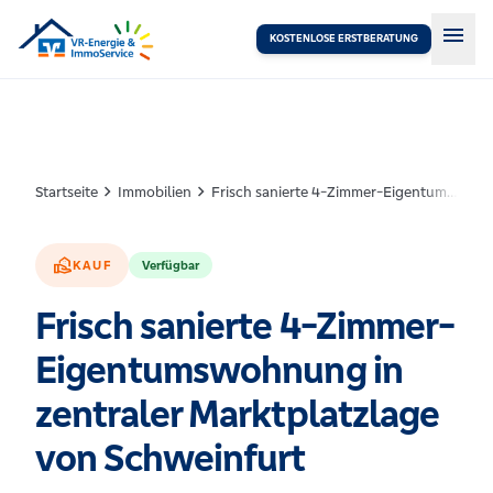
menu
KOSTENLOSE ERSTBERATUNG
chevron_right
chevron_right
Startseite
Immobilien
Frisch sanierte 4-Zimmer-Eigentumswohnung in zentraler Marktplatzlage von Schweinfurt
real_estate_agent
KAUF
Verfügbar
Frisch sanierte 4-Zimmer-
Eigentumswohnung in
zentraler Marktplatzlage
von Schweinfurt