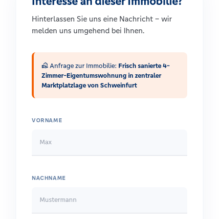
Interesse an dieser Immobilie?
Hinterlassen Sie uns eine Nachricht – wir
melden uns umgehend bei Ihnen.
real_estate_agent
Anfrage zur Immobilie:
Frisch sanierte 4-
Zimmer-Eigentumswohnung in zentraler
Marktplatzlage von Schweinfurt
VORNAME
NACHNAME